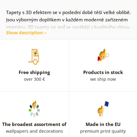
Tapety s 3D efektem se v poslední době těší velké oblibě.
Jsou výborným doplňkem v každém moderně zařízeném
interiéru. 3D tapety na zeď se vyrábějí z kvalitního vliesu.
Show description
V naší nabídce najdete množství zajímavých motivů, ze
kterých si rozhodně vyberete!
Free shipping
Products in stock
over 300 €
we ship now
The broadest assortment of
Made in the EU
wallpapers and decorations
premium print quality