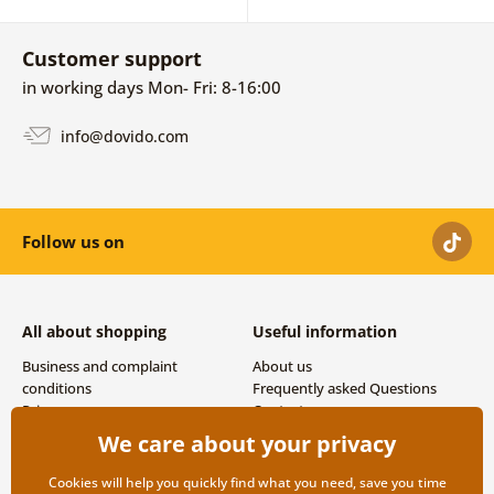
Customer support
in working days Mon- Fri: 8-16:00
info@dovido.com
Follow us on
All about shopping
Useful information
Business and complaint
About us
conditions
Frequently asked Questions
Privacy
Contacts
Shipping and payment options
We care about your privacy
Returns
Cookies will help you quickly find what you need, save you time