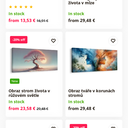
života v mlze
In stock
In stock
from 13,53 €
from 29,48 €
16,91 €
-20% off
New
Obraz strom života v
Obraz tváře v korunách
růžovém světle
stromů
In stock
In stock
from 23,58 €
from 29,48 €
29,48 €
-20% off