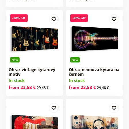
-20% off
-20% off
New
New
Obraz vintage kytarový
Obraz neonová kytara na
motiv
černém
In stock
In stock
from 23,58 €
from 23,58 €
29,48 €
29,48 €