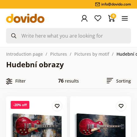
info@dovido.com
0
Introduction page
Pictures
Pictures by motif
Hudební 
Hudební obrazy
76
Filter
results
Sorting
-20% off