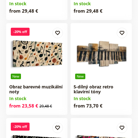
In stock
In stock
from 29,48 €
from 29,48 €
-20% off
New
New
Obraz barevné muzikální
5-dílný obraz retro
noty
klavírní tóny
In stock
In stock
from 23,58 €
from 73,70 €
29,48 €
-20% off