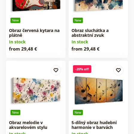
New
New
Obraz červená kytara na
Obraz sluchátka a
plátně
abstraktní zvuk
In stock
In stock
from 29,48 €
from 29,48 €
-20% off
New
New
Obraz melodie v
5-dílný obraz hudební
akvarelovém stylu
harmonie v barvách
In stock
In stock