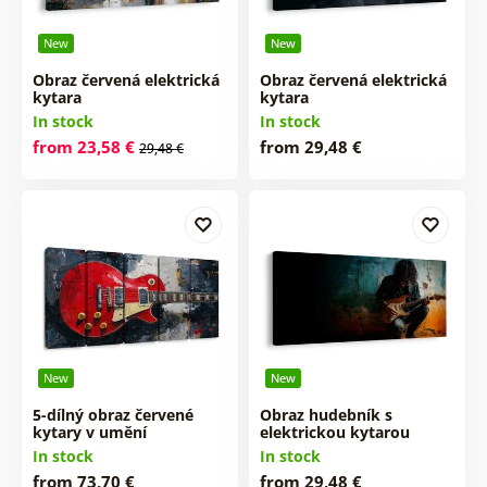
New
New
Obraz červená elektrická
Obraz červená elektrická
kytara
kytara
In stock
In stock
from 23,58 €
from 29,48 €
29,48 €
New
New
5-dílný obraz červené
Obraz hudebník s
kytary v umění
elektrickou kytarou
In stock
In stock
from 73,70 €
from 29,48 €