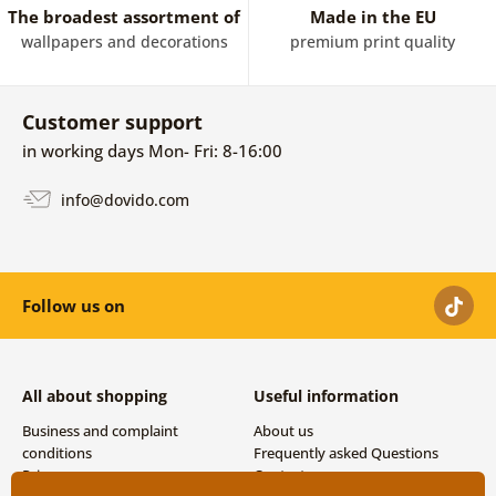
The broadest assortment of
Made in the EU
kytarami, klavíry, notami, vinylovými deskami i motivy
wallpapers and decorations
premium print quality
inspirovanými koncertní atmosférou a světem
hudebníků. Nechybí ani moderní abstraktní hudební
obrazy, stylové černobílé motivy nebo výrazné barevné
Customer support
dekorace, které okamžitě přitáhnou pozornost.
in working days Mon- Fri: 8-16:00
Hudební obrazy na plátně jsou ideální volbou pro
všechny, kteří chtějí propojit svůj domov s vášní pro
info@dovido.com
hudbu. Vytvořte si prostředí, ve kterém bude hudba
součástí každého dne.
Follow us on
All about shopping
Useful information
Business and complaint
About us
conditions
Frequently asked Questions
Privacy
Contacts