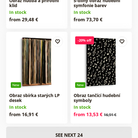
Obraz hudba a přírodní
5-dílný obraz hudební
klid
symfonie barev
In stock
In stock
from 29,48 €
from 73,70 €
-20% off
New
New
Obraz sbírka starých LP
Obraz tančící hudební
desek
symboly
In stock
In stock
from 16,91 €
from 13,53 €
16,91 €
SEE NEXT 24