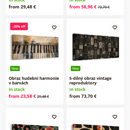
from 29,48 €
from 58,96 €
73,70 €
-20% off
New
New
Obraz hudební harmonie
5-dílný obraz vintage
v barvách
reproduktory
In stock
In stock
from 23,58 €
from 73,70 €
29,48 €