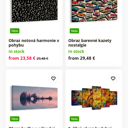
New
New
Obraz notová harmonie v
Obraz barevné kazety
pohybu
nostalgie
In stock
In stock
from 23,58 €
from 29,48 €
29,48 €
New
New